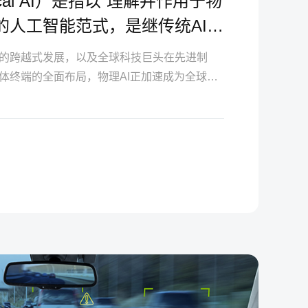
ical AI）是指以“理解并作用于物
的人工智能范式，是继传统AI从
“物理行动”跃迁的下一波浪潮。
的跨越式发展，以及全球科技巨头在先进制
体终端的全面布局，物理AI正加速成为全球人