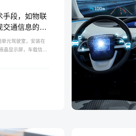
术手段，如物联
现交通信息的实
供更加智能、高
位于司机控制单元驾驶室，安装在
的液晶显示屏，车载信号
寸左右的液晶显示屏，车