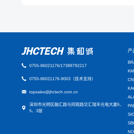
产
B
0755-86021176/17388792217
K
0755-86021176-8003（技术支持）
C
K
topsales@jhctech.com.cn
A
深圳市光明区融汇路与同观路交汇瑞丰光电大厦6、
P
5、3层
S
S
N