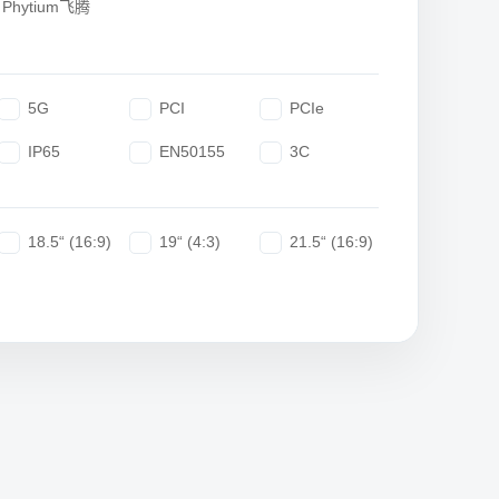
Phytium飞腾
5G
PCI
PCIe
IP65
EN50155
3C
18.5“ (16:9)
19“ (4:3)
21.5“ (16:9)