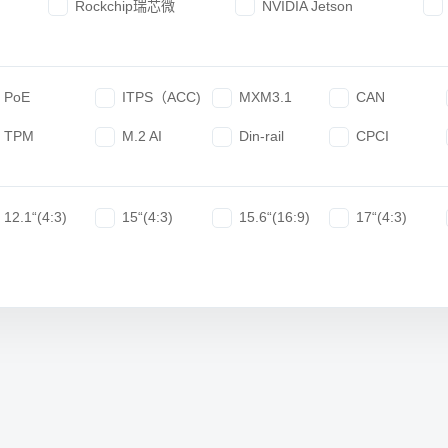
Rockchip瑞芯微
NVIDIA Jetson
PoE
ITPS（ACC)
MXM3.1
CAN
TPM
M.2 AI
Din-rail
CPCI
12.1“(4:3)
15“(4:3)
15.6“(16:9)
17“(4:3)