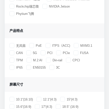
Rockchip瑞芯微
NVIDIA Jetson
Phytium飞腾
产品特点
无风扇
PoE
ITPS（ACC)
MXM3.1
CAN
5G
PCI
PCIe
FUSA
TPM
M.2 AI
Din-rail
CPCI
IP65
EN50155
3C
屏幕尺寸
10.1“(16:10)
12.1“(4:3)
15“(4:3)
15.6“(16:9)
17“(4:3)
18.5“ (16:9)