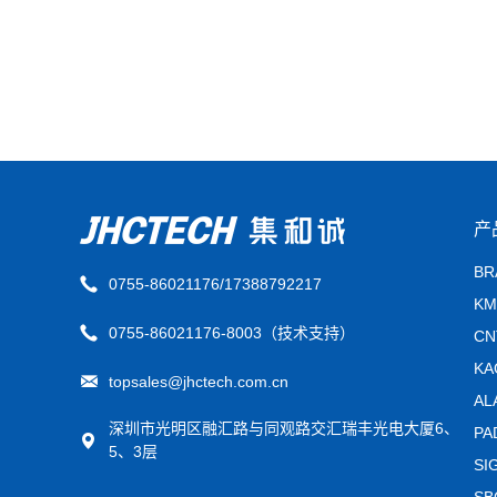
产
B
0755-86021176/17388792217
K
0755-86021176-8003（技术支持）
C
K
topsales@jhctech.com.cn
A
深圳市光明区融汇路与同观路交汇瑞丰光电大厦6、
P
5、3层
S