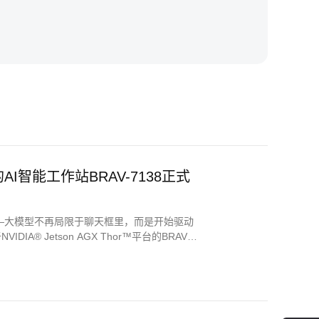
™的AI智能工作站BRAV-7138正式
”——大模型不再局限于聊天框里，而是开始驱动
 Jetson AGX Thor™平台的BRAV-
凑坚固的机身之中，为工业自动化、机器人、智