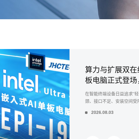
算力与扩展双在线
板电脑正式登场
新体验
在智能终端设备日益追求“
颈、接口不足、安装空间受
入式单板电脑EPI-I920应运而
2026.08.03
把低功耗性能、AI算力和灵
商场导览查询终端机、商用
心痛点设计，让你做终端产
下主板发愁。