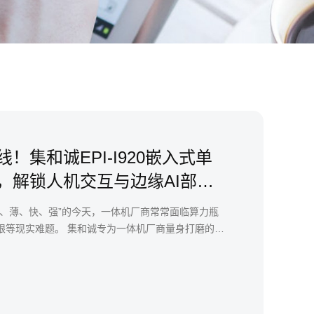
！集和诚EPI-I920嵌入式单
，解锁人机交互与边缘AI部署
轻、薄、快、强”的今天，一体机厂商常常面临算力瓶
限等现实难题。 集和诚专为一体机厂商量身打磨的嵌
生。这款搭载Intel Meteor Lake平台的紧凑小板，
活扩展性拉满，完全瞄准全智能HMI交互应用场景：
广告机、无人自助终端、智能工位一体机等场景的核
品不用再为算力不够、接口缺配、兼容差、安装塞不