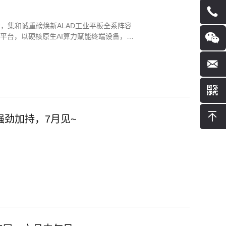
，集和诚重磅焕新ALAD工业平板全系阵容
25H高性能平台，以硬核原生AI算力赋能终端设备，全
tra强劲加持，7月见~