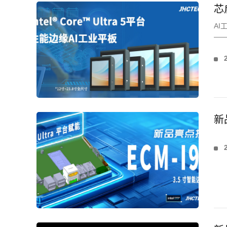
芯
A
——
力
新