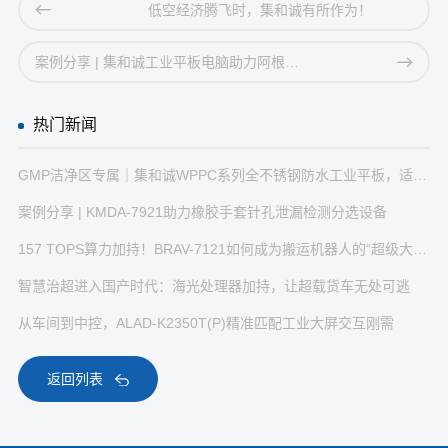
低空经济腾飞时，集和诚有所作为！
案例分享 | 集和诚工业平板电脑助力阿根廷港口仓储分拣
热门新闻
GMP洁净区专属｜集和诚WPPC系列全不锈钢防水工业平板，适配生物制药无菌生产
案例分享 | KMDA-7921助力橡胶手套针孔泄漏检测分选设备
157 TOPS算力加持！BRAV-7121如何成为搬运机器人的“超级大脑”？
智慧治超进入国产时代：海光处理器加持，让超载货车无处可逃
从车间到中控，ALAD-K2350T(P)精准匹配工业大屏交互刚需
返回列表