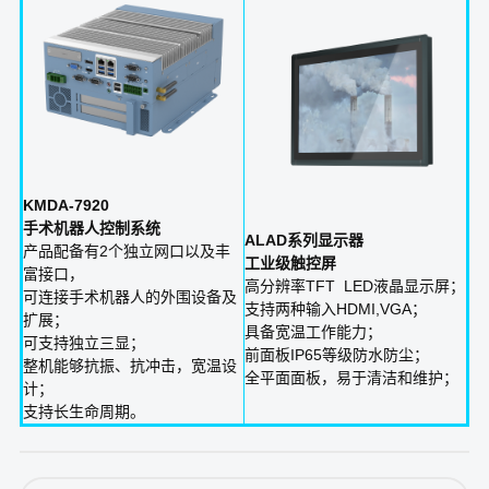
KMDA-7920
手术机器人控制系统
ALAD系列显示器
产品配备有2个独立网口以及丰
工业级触控屏
富接口，
高分辨率TFT LED液晶显示屏；
可连接手术机器人的外围设备及
支持两种输入HDMI,VGA；
扩展；
具备宽温工作能力；
可支持独立三显；
前面板IP65等级防水防尘；
整机能够抗振、抗冲击，宽温设
全平面面板，易于清洁和维护；
计；
支持长生命周期。