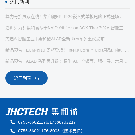
热门新闻
算力与扩展双在线！集和诚EPI-I920嵌入式单板电脑正式登场，解锁人机交互与边缘AI部署新体验
澎湃算力！集和诚基于NVIDIA® Jetson AGX Thor™的AI智能工作站BRAV-7138正式发布
芯启AI智赋工业 | 集和诚ALAD全新Ultra系列重磅发布
新品预告 | ECM-I919 即将登场！Intel® Core™ Ultra强劲加持，7月见~
新品预告 | ALAD 系列再升级：原生 AI、全镜面、强扩展，六月中旬见
返回列表
0755-86021176/17388792217
0755-86021176-8003（技术支持）