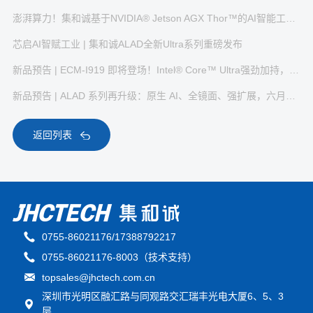
澎湃算力！集和诚基于NVIDIA® Jetson AGX Thor™的AI智能工作站BRAV-7138正式发布
芯启AI智赋工业 | 集和诚ALAD全新Ultra系列重磅发布
新品预告 | ECM-I919 即将登场！Intel® Core™ Ultra强劲加持，7月见~
新品预告 | ALAD 系列再升级：原生 AI、全镜面、强扩展，六月中旬见
返回列表
0755-86021176/17388792217
0755-86021176-8003（技术支持）
topsales@jhctech.com.cn
深圳市光明区融汇路与同观路交汇瑞丰光电大厦6、5、3
层