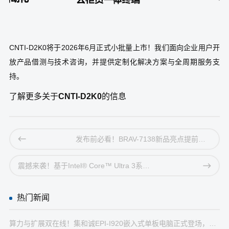
CNTI-D2K0将于2026年6月正式小批量上市！我们面向企业用户开
放产品借测与技术咨询，并提供定制化解决方案与全周期服务支
持。
了解更多关于
CNTI-D2K0
的信息
发布前必看！BRAV-7138新品亮点提前知！
震撼来袭！基于Intel® Core™ Ultra 3系列的机器人控制器BRAV-7823正式发布
热门新闻
算力与扩展双在线！集和诚EPI-I920嵌入式单板电脑正式登场，解锁人机交互与边缘AI部署新体验