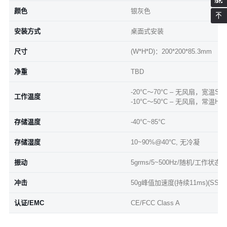
颜色
银灰色
安装方式
桌面式安装
尺寸
(W*H*D)：200*200*85.3mm
净重
TBD
-20°C～70°C – 无风扇，宽温S
工作温度
-10°C～50°C – 无风扇，常温HD
存储温度
-40°C~85°C
存储湿度
10~90%@40°C, 无冷凝
振动
5grms/5~500Hz/随机/工作状态(S
冲击
50g峰值加速度(持续11ms)(SSD)
认证/EMC
CE/FCC Class A