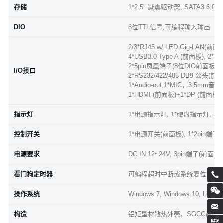
存储
1*2.5" 减震驱动架, SATA3 6.0
DIO
8位TTL信号,可编程输入输出
2/3*RJ45 w/ LED Gig-LAN(前面
4*USB3.0 Type A (前面板), 2*U
2*5pin凤凰端子(8位DIO前面板);
I/O接口
2*RS232/422/485 DB9 公头(前
1*Audio-out,1*MIC，3.5mm
1*HDMI (前面板)+1*DP (前面板)
指示灯
1*电源指示灯, 1*硬盘指示灯, 3*
控制开关
1*电源开关(前面板), 1*2pin端
电源要求
DC IN 12~24V, 3pin端子(前面板), 
看门狗定时器
可编程超时中断或系统复位，1到2
操作系统
Windows 7, Windows 10, Linux 
构造
铝矩型材散热外壳，SGCC前后