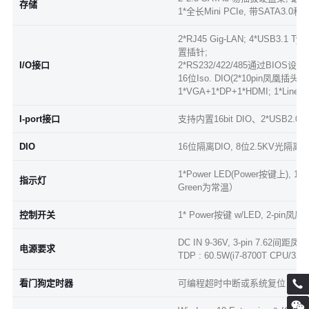
存储
1*全长Mini PCIe, 带SATA3.0
2*RJ45 Gig-LAN; 4*USB3.1 
置插针;
I/O接口
2*RS232/422/485通过BIOS设置(DB
16位Iso. DIO(2*10pin凤凰插
1*VGA+1*DP+1*HDMI; 1*Line ou
I-port接口
支持内置16bit DIO、2*USB2.0
DIO
16位隔离DIO, 8位2.5KV光隔离输入(
1*Power LED(Power按键上)
指示灯
Green为常温）
控制开关
1* Power按键 w/LED, 2-p
DC IN 9-36V, 3-pin 7.
电源要求
TDP : 60.5W(i7-8700T CPU
看门狗定时器
可编程超时中断或系统复位，1到2