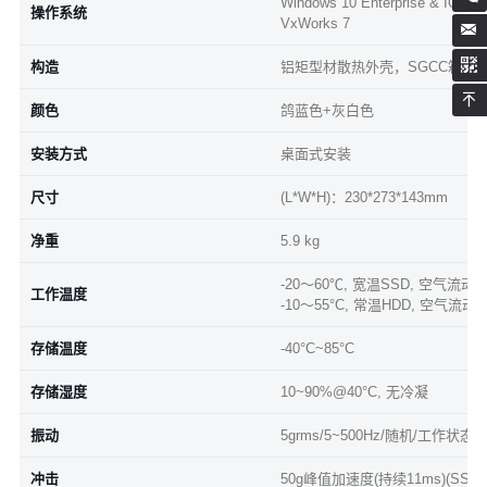
Windows 10 Enterprise & IOT Ent
操作系统
VxWorks 7
构造
铝矩型材散热外壳，SGCC箱体
颜色
鸽蓝色+灰白色
安装方式
桌面式安装
尺寸
(L*W*H)：230*273*143mm
净重
5.9 kg
-20～60℃, 宽温SSD, 空气流动
工作温度
-10～55°C, 常温HDD, 空气流动
存储温度
-40°C~85°C
存储湿度
10~90%@40°C, 无冷凝
振动
5grms/5~500Hz/随机/工作状态(S
冲击
50g峰值加速度(持续11ms)(SSD)